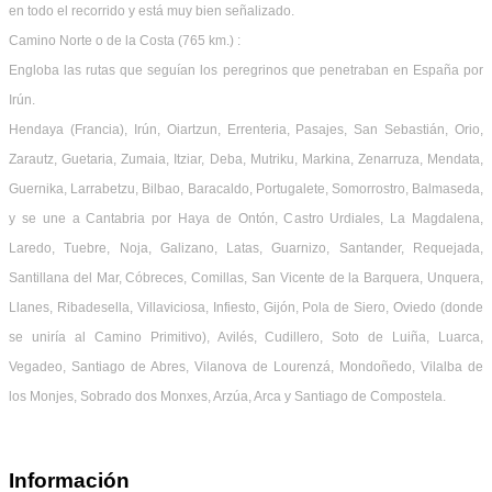
en todo el recorrido y está muy bien señalizado.
Camino Norte o de la Costa (765 km.) :
Engloba las rutas que seguían los peregrinos que penetraban en España por
Irún.
Hendaya (Francia), Irún, Oiartzun, Errenteria, Pasajes, San Sebastián, Orio,
Zarautz, Guetaria, Zumaia, Itziar, Deba, Mutriku, Markina, Zenarruza, Mendata,
Guernika, Larrabetzu, Bilbao, Baracaldo, Portugalete, Somorrostro, Balmaseda,
y se une a Cantabria por Haya de Ontón, Castro Urdiales, La Magdalena,
Laredo, Tuebre, Noja, Galizano, Latas, Guarnizo, Santander, Requejada,
Santillana del Mar, Cóbreces, Comillas, San Vicente de la Barquera, Unquera,
Llanes, Ribadesella, Villaviciosa, Infiesto, Gijón, Pola de Siero, Oviedo (donde
se uniría al Camino Primitivo), Avilés, Cudillero, Soto de Luiña, Luarca,
Vegadeo, Santiago de Abres, Vilanova de Lourenzá, Mondoñedo, Vilalba de
los Monjes, Sobrado dos Monxes, Arzúa, Arca y Santiago de Compostela.
Información