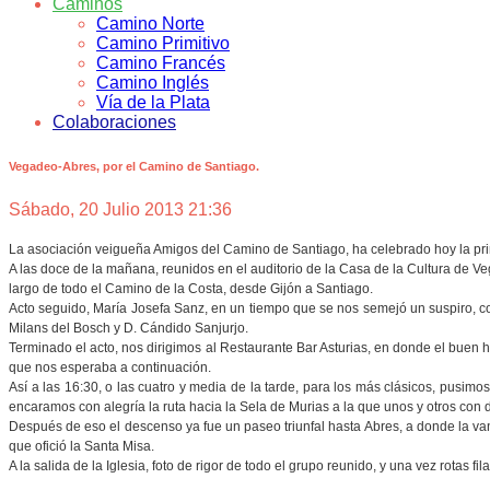
Caminos
Camino Norte
Camino Primitivo
Camino Francés
Camino Inglés
Vía de la Plata
Colaboraciones
Vegadeo-Abres, por el Camino de Santiago.
Sábado, 20 Julio 2013 21:36
La asociación veigueña Amigos del Camino de Santiago, ha celebrado hoy la pri
A las doce de la mañana, reunidos en el auditorio de la Casa de la Cultura de V
largo de todo el Camino de la Costa, desde Gijón a Santiago.
Acto seguido, María Josefa Sanz, en un tiempo que se nos semejó un suspiro, c
Milans del Bosch y D. Cándido Sanjurjo.
Terminado el acto, nos dirigimos al Restaurante Bar Asturias, en donde el buen h
que nos esperaba a continuación.
Así a las 16:30, o las cuatro y media de la tarde, para los más clásicos, pusim
encaramos con alegría la ruta hacia la Sela de Murias a la que unos y otros con d
Después de eso el descenso ya fue un paseo triunfal hasta Abres, a donde la vangu
que ofició la Santa Misa.
A la salida de la Iglesia, foto de rigor de todo el grupo reunido, y una vez rotas 