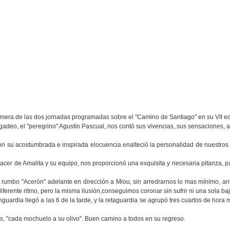
mera de las dos jornadas programadas sobre el "Camino de Santiago" en su VII ed
egadeo, el "peregrino" Agustín Pascual, nos contó sus vivencias, sus sensaciones, 
on su acostumbrada e inspirada elocuencia enalteció la personalidad de nuestros
acer de Amalita y su equipo, nos proporcionó una exquisita y necesaria pitanza, pa
os rumbo "Acerón" adelante en dirección a Miou, sin arredrarnos lo mas mínimo, a
iferente ritmo, pero la misma ilusión,conseguimos coronar sin sufrir ni una sola baj
ardia llegó a las 6 de la tarde, y la retaguardia se agrupó tres cuartos de hora m
filas, "cada mochuelo a su olivo". Buen camino a todos en su regreso.